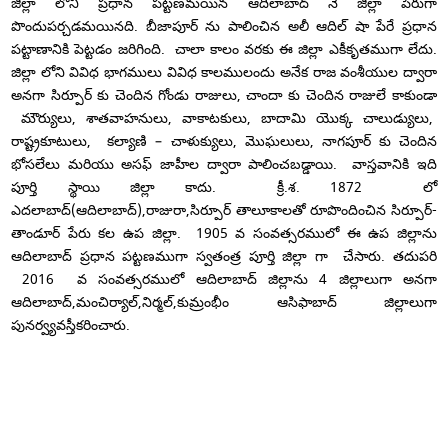
జిల్లా లోని ప్రధాన పట్టణమయిన ఆదిలాబాద్ నే జిల్లా పేరుగా
పొందుపర్చడమయినది. బీజాపూర్ ను పాలించిన అలీ ఆదిల్ షా పేరే ప్రధాన
పట్టాణానికి పెట్టడం జరిగింది. చాలా కాలం వరకు ఈ జిల్లా ఎకీకృతముగా లేదు.
జిల్లా లోని వివిధ భాగములు వివిధ కాలములందు అనేక రాజ వంశీయుల ద్వారా
అనగా సిర్పూర్ కు చెందిన గోండు రాజులు, చాందా కు చెందిన రాజులే కాకుండా
మౌర్యులు, శాతవాహనులు, వాకాటకులు, బాదామి యొక్క చాలుడ్యులు,
రాష్ట్రకూటులు, కల్యాణి – చాళుక్యులు, మొఘలులు, నాగపూర్ కు చెందిన
భోసలేలు మరియు అసఫ్ జాహీల ద్వారా పాలించబడ్డాయి. వాస్తవానికి ఇది
పూర్తి స్థాయి జిల్లా కాదు. క్రీ.శ. 1872 లో
ఎదలాబాద్(ఆదిలాబాద్),రాజురా,సిర్పూర్ తాలూకాలతో రూపొందించిన సిర్పూర్-
తాండూర్ పేరు కల ఉప జిల్లా. 1905 వ సంవత్సరములో ఈ ఉప జిల్లాను
ఆదిలాబాద్ ప్రధాన పట్టణముగా స్వతంత్ర పూర్తి జిల్లా గా చేసారు. తదుపరి
2016 వ సంవత్సరములో ఆదిలాబాద్ జిల్లాను 4 జిల్లాలుగా అనగా
ఆదిలాబాద్,మంచిర్యాల్,నిర్మల్,కుమ్రంభీం ఆసిఫాబాద్ జిల్లాలుగా
పునర్వ్యవస్తీకరించారు.