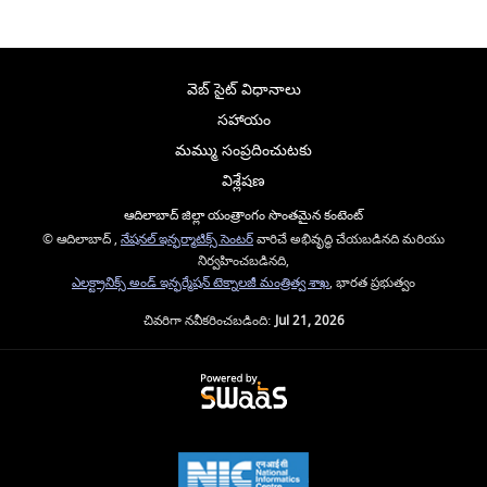
వెబ్ సైట్ విధానాలు
సహాయం
మమ్ము సంప్రదించుటకు
విశ్లేషణ
ఆదిలాబాద్ జిల్లా యంత్రాంగం సొంతమైన కంటెంట్
© ఆదిలాబాద్ ,
నేషనల్ ఇన్ఫర్మాటిక్స్ సెంటర్
వారిచే అభివృద్ధి చేయబడినది మరియు
నిర్వహించబడినది,
ఎలక్ట్రానిక్స్ అండ్ ఇన్ఫర్మేషన్ టెక్నాలజీ మంత్రిత్వ శాఖ
, భారత ప్రభుత్వం
చివరిగా నవీకరించబడింది:
Jul 21, 2026