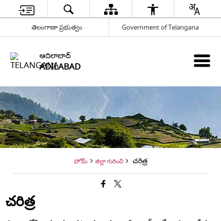
తెలంగాణా ప్రభుత్వం
Government of Telangana
ఆదిలాబాద్
ADILABAD
చరిత్ర
హోమ్
జిల్లా గురించి
చరిత్ర