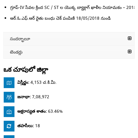
గ్రూప్-IV సేవల క్రింద SC / ST ల యొక్క బ్యాక్లాగ్ ఖాళీల నియామకం – 2018
ఆర్.ఓ.ఎఫ్.ఆర్ రైతు బంధు చెక్ పంపిణి 18/05/2018 నుండి
సందర్భాలూ
టెండర్లు
ఒక చూపులో జిల్లా
విస్తీర్ణం:
4,153 చ.కి.మీ.
జనాభా:
7,08,972
అక్షరాస్యత శాతం:
63.46%
తహసీలు:
18