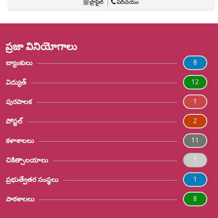
ప్రొఫైల్
పరిచయం
ప్రజా వినియోగాలు
8
బ్యాంకులు
12
విద్యుత్
1
పురపాలక
2
పోస్టల్
11
కళాశాలలు
1
చికిత్సాలయాలు
1
ప్రభుత్వేతర సంస్థలు
8
పాఠశాలలు