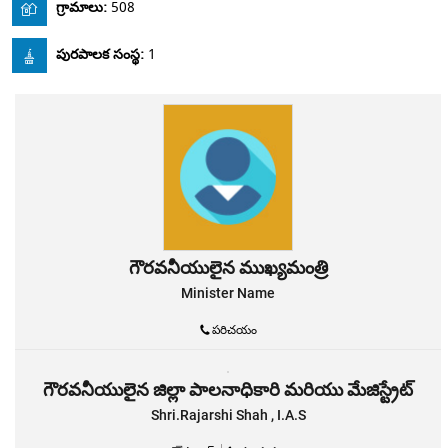
గ్రామాలు:
508
పురపాలక సంస్థ:
1
గౌరవనీయులైన ముఖ్యమంత్రి
Minister Name
పరిచయం
గౌరవనీయులైన జిల్లా పాలనాధికారి మరియు మేజిస్ట్రేట్
Shri.Rajarshi Shah , I.A.S