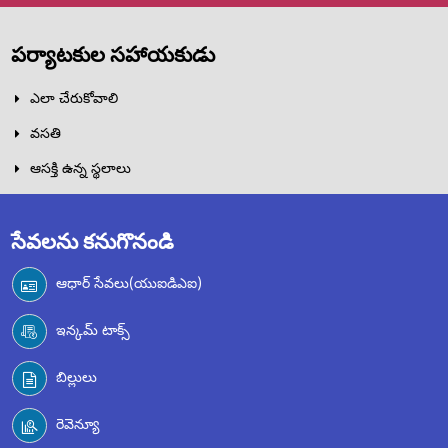
పర్యాటకుల సహాయకుడు
ఎలా చేరుకోవాలి
వసతి
ఆసక్తి ఉన్న స్థలాలు
సేవలను కనుగొనండి
ఆధార్ సేవలు(యుఐడిఎఐ)
ఇన్కమ్ టాక్స్
బిల్లులు
రెవెన్యూ