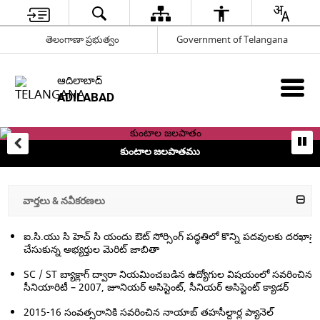
తెలంగాణా ప్రభుత్వం
Government of Telangana
ఆదిలాబాద్
ADILABAD
కుంటాల జలపాతము
వార్తలు & నవీకరణలు
ఐ.సి.యు సి హెచ్ సి యందు ఔట్ సోర్సింగ్ పద్ధతిలో కొన్ని పదవులకు దరఖాస్త
చేసుకున్న అభ్యర్తుల మెరిట్ జాబితా
SC / ST బ్యాక్లాగ్ ద్వారా నియమించబడిన ఉద్యోగుల విషయంలో సవరించిన
సీనియారిటీ – 2007, జూనియర్ అసిస్టెంట్, సీనియర్ అసిస్టెంట్ క్యాడర్
2015-16 సంవత్సరానికి సవరించిన నాయాబ్ తహసీల్దార్ల ప్యానెల్