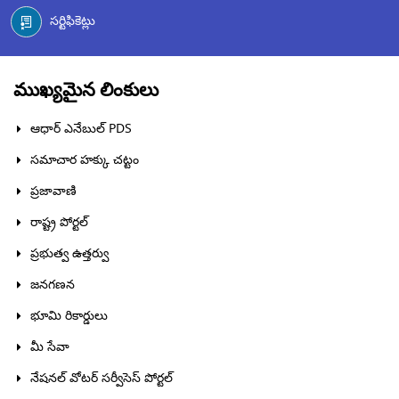
సర్టిఫికెట్లు
ముఖ్యమైన లింకులు
ఆధార్ ఎనేబుల్ PDS
సమాచార హక్కు చట్టం
ప్రజావాణి
రాష్ట్ర పోర్టల్
ప్రభుత్వ ఉత్తర్వు
జనగణన
భూమి రికార్డులు
మీ సేవా
నేషనల్ వోటర్ సర్వీసెస్ పోర్టల్