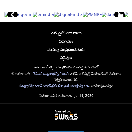
వెబ్ సైట్ విధానాలు
సహాయం
మమ్ము సంప్రదించుటకు
విశ్లేషణ
ఆదిలాబాద్ జిల్లా యంత్రాంగం సొంతమైన కంటెంట్
© ఆదిలాబాద్ ,
నేషనల్ ఇన్ఫర్మాటిక్స్ సెంటర్
వారిచే అభివృద్ధి చేయబడినది మరియు
నిర్వహించబడినది,
ఎలక్ట్రానిక్స్ అండ్ ఇన్ఫర్మేషన్ టెక్నాలజీ మంత్రిత్వ శాఖ
, భారత ప్రభుత్వం
చివరిగా నవీకరించబడింది:
Jul 19, 2026