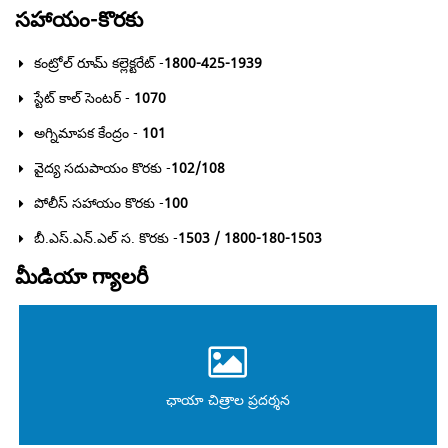
సహాయం-కొరకు
కంట్రోల్ రూమ్ కల్లెక్టరేట్ -
1800-425-1939
స్టేట్ కాల్ సెంటర్ -
1070
అగ్నిమాపక కేంద్రం -
101
వైద్య సదుపాయం కొరకు -
102/108
పోలీస్ సహాయం కొరకు -
100
బీ.ఎస్.ఎన్.ఎల్ స. కొరకు -
1503 / 1800-180-1503
మీడియా గ్యాలరీ
ఛాయా చిత్రాల ప్రదర్శన