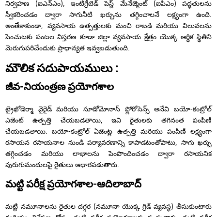
నిర్వహణ (ఐఎన్ఎం), ఇంటిగ్రేటెడ్ పెస్ట్ మేనేజ్మెంట్ (ఐపిఎం) పద్ధతులను
స్వీకరించడం ద్వారా సాగునీటి ఖర్చును తగ్గించాలనే లక్ష్యంగా ఉంది.
అంతేకాకుండా, వ్యవసాయ ఉత్పత్తులకు మంచి రాబడి మరియు విలువలను
పెంచుటకు పంటల విస్తరణ కూడా జిల్లా వ్యవసాయ క్షేత్రం యొక్క ఆర్థిక స్థితిని
మెరుగుపరిచేందుకు ప్రాధాన్యత ఇవ్వబడుతుంది.
మౌలిక సదుపాయములు :
జీవ-నియంత్రణ ప్రయోగశాల
ట్రైఖోడెర్మా వైరైడ్ మరియు సూడోమోనాస్ ఫ్లోరోసెన్స్ అనేవి బయో-కంట్రోల్
ఎజెంట్ ఉత్పత్తి చేయబడతాయి, ఇవి రైతులకు తగినంత పంపిణీ
చేయబడతాయి. బయో-కంట్రోల్ ఏజెంట్ల ఉత్పత్తి మరియు పంపిణీ లక్ష్యంగా
రసాయన రసాయనాల నుండి పర్యావరణాన్ని కాపాడటంతోపాటు, సాగు ఖర్చు
తగ్గించడం మరియు లాభాలను పెంపొందించడం ద్వారా రసాయనిక
పురుగుమందులపై రైతులు ఆధారపడుతారు.
మట్టి పరీక్ష ప్రయోగశాల-ఆదిలాబాద్
మట్టి నమూనాలను రైతుల దగ్గర (నమూనా యొక్క గ్రిడ్ వ్యవస్థ) తీసుకుంటారు