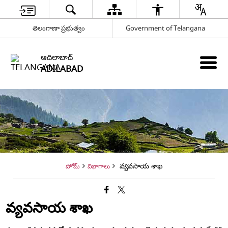
తెలంగాణా ప్రభుత్వం
Government of Telangana
ఆదిలాబాద్
ADILABAD
వ్యవసాయ శాఖ
హోమ్
విభాగాలు
వ్యవసాయ శాఖ