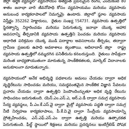
జిల్లా ఆర్థిక వ్యవస్థలో వ్యవసాయం అత్యంత ప్రబలమైన రంగం, ఎందుకంటే 80
శాతం జనాభా వారి జీవనోపాధి కోసం వ్యవసాయము మరియు వ్యవసాయ
అనుబంధ కార్యకలాపాలలో నిమగ్నమై ఉంటారు. జిల్లాలో స్థూల వ్యవసాయ
విస్తీర్ణం 352262 హెక్టారులు, రైతుల సంఖ్య 154731. వ్యవసాయ ఉత్పత్తిలో
స్థిరత్వాన్ని నిర్ధారించడం మరియు పెరుగుతున్న జనాభా యొక్క ఆహార
అవసరాన్ని తీర్చడానికి వ్యవసాయ ఉత్పత్తిని పెంచడం మరియు వ్యవసాయ
ఆధారిత పరిశ్రమల యొక్క ముడి పదార్థాల అవసరాలను తీర్చడం, తద్వారా
గ్రామీణ ప్రజలకు ఉపాధి అవకాశాలు కల్గుతాయి. ఆదిలాబాద్ జిల్లా రాష్ట్ర
వ్యవసాయ ఉత్పత్తిలో నమ్మదగిన పనితీరును కనబరుస్తుంది. రైతులు సాపేక్షంగా
మరింత బాధ్యతాయుతంగా మారుతున్న సాంకేతికతలకు, మార్కెట్ విదానాలకు
అనుకూలంగా మారుతున్నారు.
వ్యవసాయంలో అనేక అభివృద్ధి పథకాలను అమలు చేయడం ద్వారా అధిక
వృద్ధిరేటును సాధించడం మరియు, సమర్థవంతమైన సాంకేతిక విజ్ఞాన సేవలను
ప్రచారం చేయడం ద్వారా ఉత్పత్తిని పెంపొందింన్చుతూ అధిక వృద్ధి రేటును
సాధించటం జరుగుతుంది. యెన్.ఎం.ఎస్.ఎ, అర్.ఎ.డీ ద్వారా సమగ్ర వ్యవసాయ
సేద్య వ్యవస్థలు, పీ.ఎం.కే.ఎస్.వై ద్వారా మైక్రో వ్యవసాయ పద్ధతి ద్వారా సమగ్ర
నీటి నిర్వహణ కార్యకలాపాలు, పీ.కే.వి.వై ద్వారా సేంద్రీయ వ్యవసాయాన్ని
ప్రోత్సహించడం, ఎన్.ఎఫ్.ఎస్.ఎం ద్వారా ఉత్పత్తి మరియు ఉత్పాదకత
పెరుగుతుంది. ఫీల్డ్ స్థాయిలో శిక్షణలు మరియు ప్రదర్శనలు ఇంటిగ్రేటెడ్ పోషక