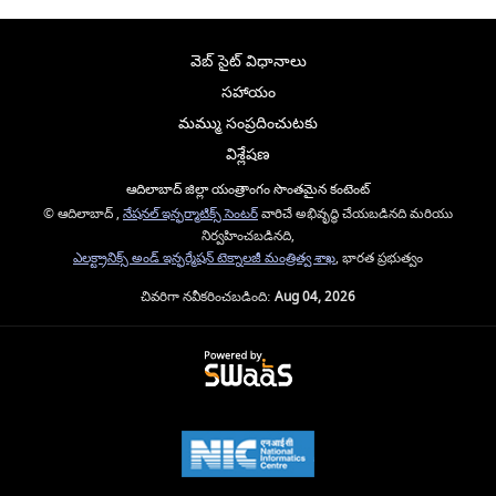
వెబ్ సైట్ విధానాలు
సహాయం
మమ్ము సంప్రదించుటకు
విశ్లేషణ
ఆదిలాబాద్ జిల్లా యంత్రాంగం సొంతమైన కంటెంట్
© ఆదిలాబాద్ ,
నేషనల్ ఇన్ఫర్మాటిక్స్ సెంటర్
వారిచే అభివృద్ధి చేయబడినది మరియు
నిర్వహించబడినది,
ఎలక్ట్రానిక్స్ అండ్ ఇన్ఫర్మేషన్ టెక్నాలజీ మంత్రిత్వ శాఖ
, భారత ప్రభుత్వం
చివరిగా నవీకరించబడింది:
Aug 04, 2026