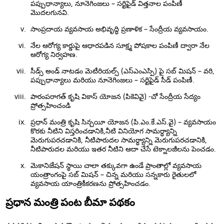
పప్పుధాన్యాలు, నూనెగింజలు – సర్టిఫైడ్ విత్తనాల పంపిణీ
మొదలగునవి.
సాంప్రదాయ వ్యవసాయ అభివృద్ధి ప్రణాళిక – సేంద్రీయ వ్యవసాయం.
నేల ఆరోగ్య కార్డుపై ఆధారపడిన సూక్ష్మ పోషకాల పంపిణీ ద్వారా నేల
ఆరోగ్య నిర్వహణ.
సీడ్స్ అండ్ నాటడం మెటీరియల్స్ (ఎస్ఎంఎస్పి) పై సబ్ మిషన్ – వరి,
పప్పుధాన్యాలు మరియు నూనెగింజలు – సర్టిఫైడ్ సీడ్ పంపిణీ.
పారంపరాగత్ కృషి వికాస్ యోజన (పికెవివై) -చో సేంద్రీయ సేద్యం
ప్రోత్సహించండి
ప్రధాన్ మంత్రి కృషి సిన్చయీ యోజన (పి.ఎం.కే.ఎస్.వై) – వ్యవసాయం
కొరకు నీటిని విస్తరించడానికి,నీటి వినియోగ సామర్ధ్యాన్ని
మెరుగుపరచడానికి, నీటిపారుదల సామర్ధ్యాన్ని మెరుగుపరచడానికి,
నీటిపారుదల మరియు ఇతర నీటిని ఆదా చేసే టెక్నాలజీలను పెంచడం.
మెకానిజేషన్ స్థాయి చాలా తక్కువగా ఉండే ప్రాంతాల్లో వ్యవసాయ
యంత్రాంగంపై సబ్ మిషన్ – చిన్న మరియు సన్నకారు రైతులలో
వ్యవసాయ యాంత్రికీకరణను ప్రోత్సహించడం.
ప్రధాన మంత్రి పంట బీమా పథకం