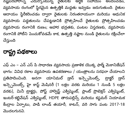
నష్టపరిహారాన్ని ఎదుర్కొంటున్న రైతులకు ఆర్ధిక సహాయం అందించడం,
వ్యవసాయ రంగంలో స్థిరమైన ఉత్పత్తికి మద్దతు ఇవ్వడం జరుగుతుంది. రైతుల
ఆదాయం స్థిరీకరించడం ద్వారా రైతులకు నిరంతరాయంగా మరియు ఆధునిక
వ్యవసాయ పద్ధతులను చేపట్టడానికి ప్రోత్సహించే రైతులకు ప్రోత్సహించడం
వ్యవసాయ రంగానికి రుణం; ఆహార భద్రతకు, పంటల విస్తరణకు, వ్యవసాయ
రంగానికి పోటీని పెంచుకోవడమే కాక, ఉత్పత్తి నష్టాల నుండి రైతులను రక్షించేలా
చేస్తుంది
రాష్ట్ర పథకాలు
ఎఫ్ ఎం – ఎన్ ఎస్ పి సాధారణ వ్యవసాయ ప్రణాళిక యొక్క ఫార్మ్ మెకానిజేషన్
భాగం: వివిధ రకాల వ్యవసాయ ఉపకరణాలు / యంత్రాలను సరఫరా చేయాలని
ప్రతిపాదించింది. అనగా యానిమల్ డ్రాన్ ఇన్స్పెమెంట్స్, ట్రాక్టర్ డ్రాన్
ఇన్స్పెమెంట్స్, హై కాస్ట్ మెషినరీ (1 లక్షల వరకు మరియు 1 నుండి 5 లక్షల
వరకు), మినీ ట్రాక్టర్లు, పోస్ట్ హార్వెస్ట్ ఎక్విప్మెంట్, ప్లాంట్ ప్రొటెక్షన్ ఎక్విప్మెంట్,
ఇంటర్-కల్టివేషన్ ఎక్విప్మెంట్, HDPE తారుపల్లిన్స్ మరియు కస్టమర్ నియామక
కేంద్రాల ఏర్పాటు, పాడి లాండ్ తయారీ, కాటన్, వరి సాగు పంట 2017-18
మొదలగునవి.