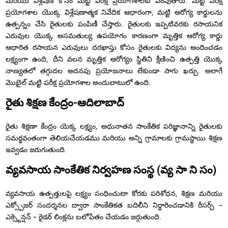
మరియు విశ్లేషణ కోసం మట్టి పరీక్ష ప్రయోగశాలకు పంపుతారు. మట్టి పరీక్ష
ప్రయోగశాల యొక్క విశ్లేషణాత్మక నివేదిక ఆధారంగా, మట్టి ఆరోగ్య కార్డులను
ఉత్పన్నం చేసి రైతులకు పంపిణీ చేస్తారు. రైతులకు ఇప్పటివరకు రసాయనిక
ఎరువుల యొక్క అసమతుల్య ఉపయోగం కారణంగా మృత్తిక ఆరోగ్య కార్డు
ఆధారిత రసాయన ఎరువులు దరఖాస్తు కోసం రైతులకు విద్యను అందించడం
లక్ష్యంగా ఉంది, దీని వలన మృత్తిక ఆరోగ్యం స్థితిని క్షీణించి ఉత్పత్తి యొక్క
నాణ్యతలో తగ్గుదల అదనపు ప్రయోజనాలు లేకుండా సాగు ఖర్చు. అలాగే
మొబైల్ మట్టి పరీక్ష ప్రయోగశాల అందుబాటులో ఉంది.
రైతు శిక్షణ కేంద్రం-ఆదిలాబాద్
రైతు శిక్షణా కేంద్రం యెక్క లక్ష్యం, అధునాతన సాంకేతిక పరిజ్ఞానాన్ని రైతులకు
సమర్థవంతంగా తెలియచేయడము మరియు అన్ని గ్రామాలకు గ్రామస్థాయి శిక్షణ
ఇవ్వడం జరుగుతుంది.
వ్యవసాయ సాంకేతిక నిర్వహణ సంస్థ (వ్య సా ని సం)
వ్యవసాయ ఉత్పత్తులపై లక్ష్యం సంధించుటా కోరకు పరిశోధన, శిక్షణ మరియు
ఎక్స్పోజర్ సందర్శనల ద్వారా సాంకేతికత బదిలీని నిర్ధారించడానికి రీసర్చ్ –
ఎక్స్టెన్షన్ – రైడర్ లింక్లను బలోపేతం చేయడం జర్గుతుంది.