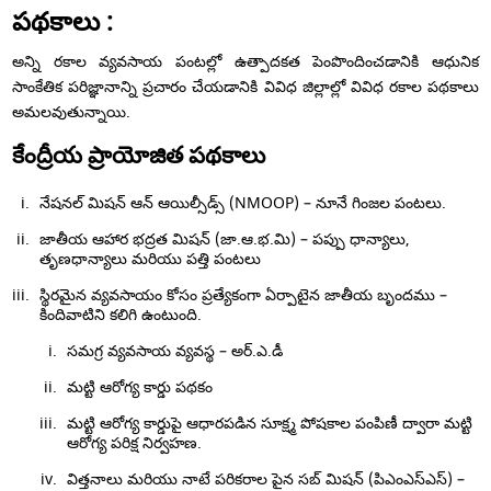
పథకాలు :
అన్ని రకాల వ్యవసాయ పంటల్లో ఉత్పాదకత పెంపొందించడానికి ఆధునిక
సాంకేతిక పరిజ్ఞానాన్ని ప్రచారం చేయడానికి వివిధ జిల్లాల్లో వివిధ రకాల పథకాలు
అమలవుతున్నాయి.
కేంద్రీయ ప్రాయోజిత పథకాలు
నేషనల్ మిషన్ ఆన్ ఆయిల్సీడ్స్ (NMOOP) – నూనే గింజల పంటలు.
జాతీయ ఆహార భద్రత మిషన్ (జా.ఆ.భ.మి) – పప్పు ధాన్యాలు,
తృణధాన్యాలు మరియు పత్తి పంటలు
స్థిరమైన వ్యవసాయం కోసం ప్రత్యేకంగా ఏర్పాటైన జాతీయ బృందము –
కిందివాటిని కలిగి ఉంటుంది.
సమగ్ర వ్యవసాయ వ్యవస్థ – అర్.ఎ.డీ
మట్టి ఆరోగ్య కార్డు పథకం
మట్టి ఆరోగ్య కార్డుపై ఆధారపడిన సూక్ష్మ పోషకాల పంపిణీ ద్వారా మట్టి
ఆరోగ్య పరిక్ష నిర్వహణ.
విత్తనాలు మరియు నాటే పరికరాల పైన సబ్ మిషన్ (పిఎంఎస్ఎస్) –