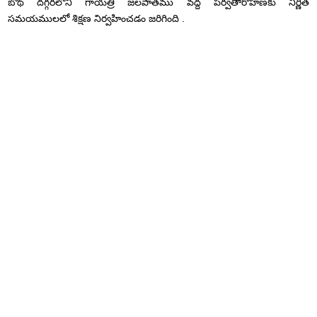
బోథ్ దగ్గరలోని గాయత్రి జలపాతము వద్ద పర్వతారోహణకు నిర్ణీత
సమయములలో శిక్షణ నిర్వహించడం జరిగింది .