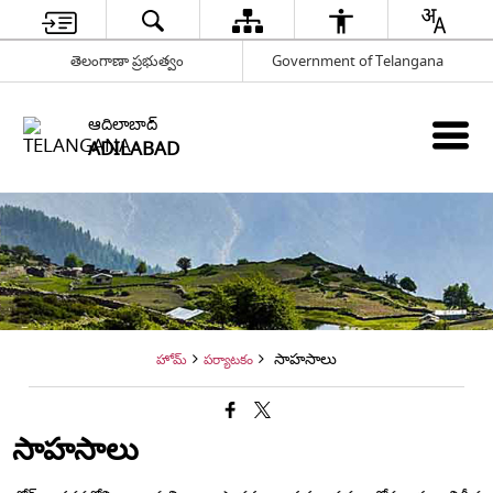
తెలంగాణా ప్రభుత్వం
Government of Telangana
ఆదిలాబాద్
ADILABAD
సాహసాలు
హోమ్
పర్యాటకం
సాహసాలు